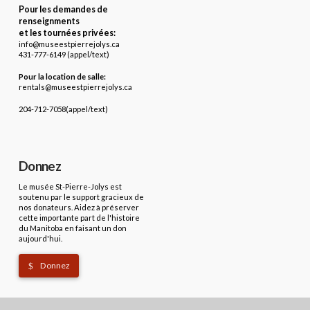
Pour les demandes de
renseignments
et les tournées privées:
info@museestpierrejolys.ca
431-777-6149 (appel/text)
Pour la location de salle:
rentals@museestpierrejolys.ca
204-712-7058(appel/text)
Donnez
Le musée St-Pierre-Jolys est
soutenu par le support gracieux de
nos donateurs. Aidez à préserver
cette importante part de l'histoire
du Manitoba en faisant un don
aujourd'hui.
Donnez